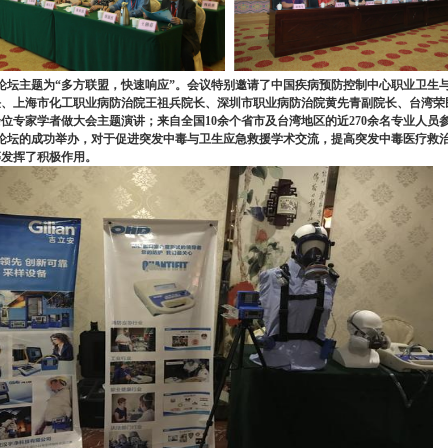
坛主题为“多方联盟，快速响应”。会议特别邀请了中国疾病预防控制中心职业卫生
任、上海市化工职业病防治院王祖兵院长、深圳市职业病防治院黄先青副院长、台湾荣
余位专家学者做大会主题演讲；来自全国10余个省市及台湾地区的近270余名专业人
坛的成功举办，对于促进突发中毒与卫生应急救援学术交流，提高突发中毒医疗救治
等发挥了积极作用。