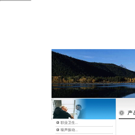
职业卫生
...
噪声振动
...