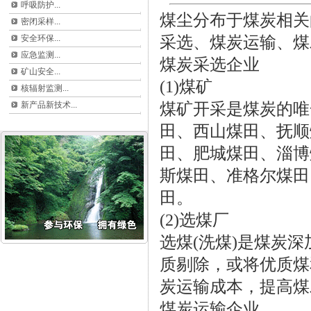
呼吸防护...
煤尘分布于煤炭相关
密闭采样...
安全环保...
采选、煤炭运输、煤
应急监测...
煤炭采选企业
矿山安全...
(1)煤矿
核辐射监测...
新产品新技术...
煤矿开采是煤炭的唯
田、西山煤田、抚顺
田、肥城煤田、淄博
斯煤田、准格尔煤田
田。
(2)选煤厂
选煤(洗煤)是煤炭
质剔除，或将优质煤
炭运输成本，提高煤
煤炭运输企业