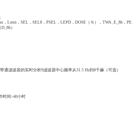
;
ax
，
Lmin
，
SEL
，
SEL8
，
PSEL
，
LEPD
，
DOSE
（％），
TWA
,
E_8h
，
P
（
D_8h
）
带通滤波器的实时分析
9
滤波器中心频率从
31.5 Hz
到
8
千赫（可选）
作时间
>40
小时