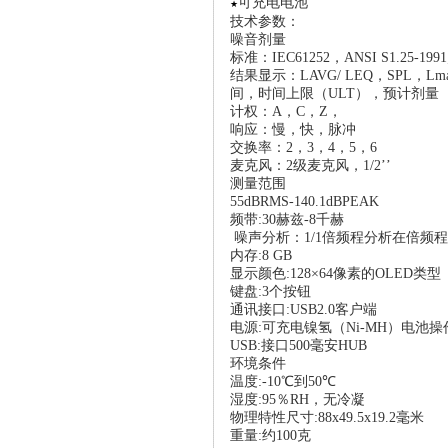
可充电电池
★
技术参数：
噪音剂量
标准
：
IEC61252
，
ANSI S1.25-1991
结果显示：
LAVG/ LEQ
，
SPL
，
Lm
间，时间上限（
ULT
），预计剂量
计权：
A
，
C
，
Z
，
响应：慢
，快，脉冲
交换率：
2
，
3
，
4
，
5
，
6
麦克风：
2
级
麦克风，
1/2
’’
测量范围
55
dB
RMS
-
140.1
dBPEAK
频带
:
30
赫兹
-
8
千赫
噪声分析
：
1/1
倍频程分析在倍频程
内存
:
8 GB
显示颜色
:
128
×
64
像素的
OLED
类型
键盘
:
3
个按钮
通讯接口
:
USB2.0
客户端
电源
:
可充电镍氢（
Ni-MH
）电池操
USB
:
接口
500
毫安
HUB
环境条件
温度
:
-10
℃到
50
℃
湿度
:
95
％
RH
，无冷凝
物理特性尺寸
:
88x49.5x19.2
毫米
重量
:
约
100
克