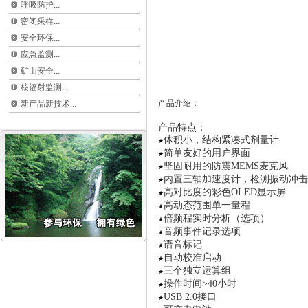
呼吸防护...
密闭采样...
安全环保...
应急监测...
矿山安全...
核辐射监测...
产品介绍：
新产品新技术...
产品特点：
体积小，结构紧凑式剂量计
★
简单友好的用户界面
★
坚固耐用的
防震
MEMS
麦克风
★
内置三轴加速度计，检测振动冲击
★
高对比度的彩色
OLED
显示屏
★
高动态范围单一量程
★
倍频程实时分析
（选项）
★
音频事件记录选项
★
语音标记
★
自动校准启动
★
三个
独立运算组
★
操作时间
>40
小时
★
USB 2.0
接口
★