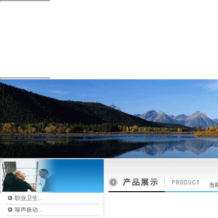
当
职业卫生...
噪声振动...