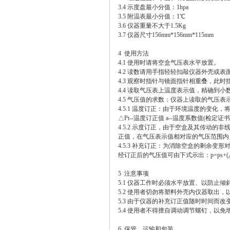
3.4 示度盘最小分值：1hpa
3.5 附温表最小分值：1℃
3.6 仪器重量不大于1.5Kg
3.7 仪器尺寸156mm*156mm*115mm
4 使用方法
4.1 使用时请将空盒气压表水平放置。
4.2 读数请用手指轻轻扣敲仪器外壳或
4.3 观察时指针与镜面指针相重叠，此
4.4 读取气压表上温度表示值，精确到小
4.5 气压值的求数：仪器上读取的气压
4.5.1 温度订正：由于环境温度的变化
△Pt--温度订正值 a--温度系数值(检定证书
4 5.2 示度订正，由于空盒及其传动
正值，在气压表示值相对应的气压范围内
4.5.3 补充订正：为消除空盒的剩余变
经订正后的气压值可由下式示出：p=ps+(△pt
5 注意事项
5.1 仪器工作时必须水平放置、以防止
5.2 使用者切勿将塑料外壳内仪器取出
5.3 由于仪器的补充订正值随时时间而
5.4 使用者不得擅自调动调节螺钉，以
6 保管、运输和包装